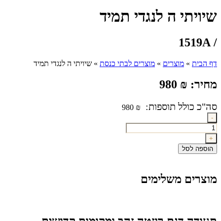
שיויתי ה לנגדי תמיד
/ 1519A
דף הבית
»
מוצרים
»
מוצרים לבתי כנסת
»
שיויתי ה לנגדי תמיד
מחיר:
₪
980
980
₪
כמות
-
של
שיויתי
+
ה
הוספה לסל
לנגדי
תמיד
מוצרים משלימים
תעודה דגם רוזטה זהב ומקומות קדושים