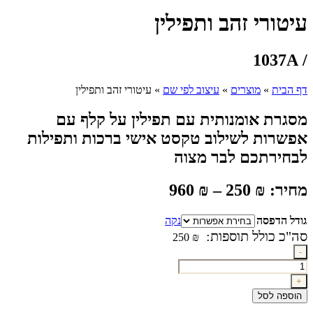
עיטורי זהב ותפילין
/ 1037A
דף הבית
»
מוצרים
»
עיצוב לפי שם
»
עיטורי זהב ותפילין
מסגרת אומנותית עם תפילין על קלף עם
אפשרות לשילוב טקסט אישי ברכות ותפילות
לבחירתכם לבר מצוה
מחיר:
₪
250
–
₪
960
גודל הדפסה
נקה
250
₪
כמות
-
של
עיטורי
+
זהב
הוספה לסל
ותפילין