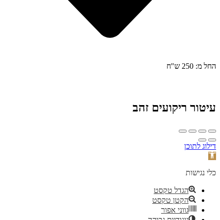
החל מ: 250 ש"ח
עיטור ריקועים זהב
דילוג לתוכן
פתח
סרגל
נגישות
כלי נגישות
הגדל טקסט
הקטן טקסט
גווני אפור
ניגודיות גבוהה